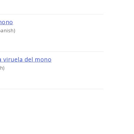
Image
 mono
panish)
Image
la viruela del mono
h)