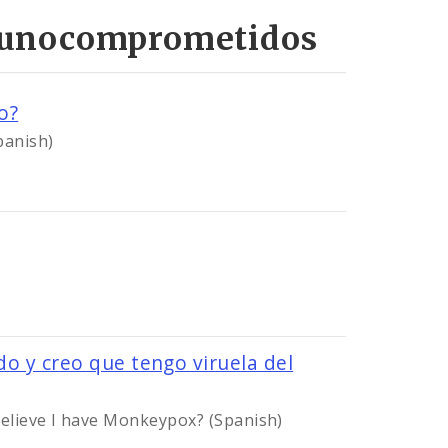
nmunocomprometidos
Image
o?
panish)
e
 y creo que tengo viruela del
elieve I have Monkeypox? (Spanish)