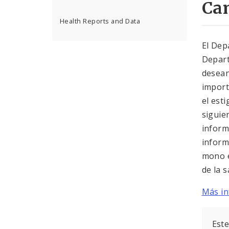
Ca
Health Reports and Data
El Dep
Depart
desean
import
el est
siguie
inform
inform
mono e
de la 
Más in
Este