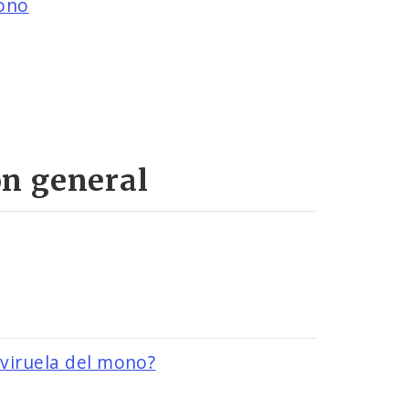
Image
mono
ón general
Image
Image
viruela del mono?