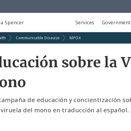
a Spencer
Services
Government
alth
Communicable Disease
MPOX
ucación sobre la V
ono
campaña de educación y concientización sob
 viruela del mono en traducción al español.