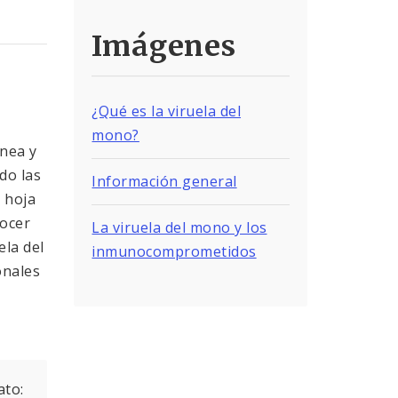
Imágenes
¿Qué es la viruela del
mono?
ónea y
do las
Información general
y hoja
nocer
La viruela del mono y los
ela del
inmunocomprometidos
onales
ato: