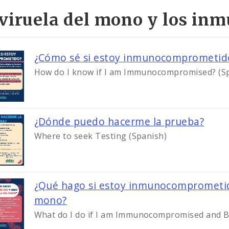
 viruela del mono y los i
¿Cómo sé si estoy inmunocomprometid
How do I know if I am Immunocompromised? (S
Imag
¿Dónde puedo hacerme la prueba?
Where to seek Testing (Spanish)
¿Qué hago si estoy inmunocomprometido
Image
mono?
What do I do if I am Immunocompromised and B