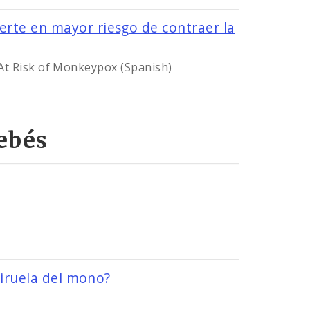
te en mayor riesgo de contraer la
t Risk of Monkeypox (Spanish)
ebés
Image
viruela del mono?