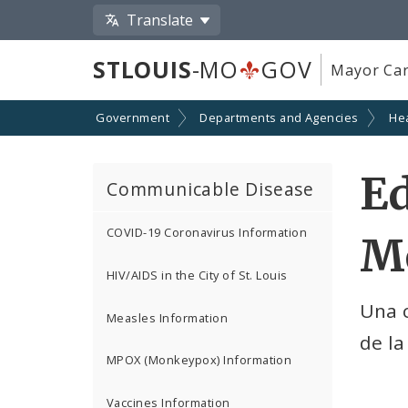
Translate
STLOUIS
-MO
GOV
Mayor Car
Government
Departments and Agencies
He
Ed
Communicable Disease
COVID-19 Coronavirus Information
M
HIV/AIDS in the City of St. Louis
Una 
Measles Information
de la
MPOX (Monkeypox) Information
Vaccines Information